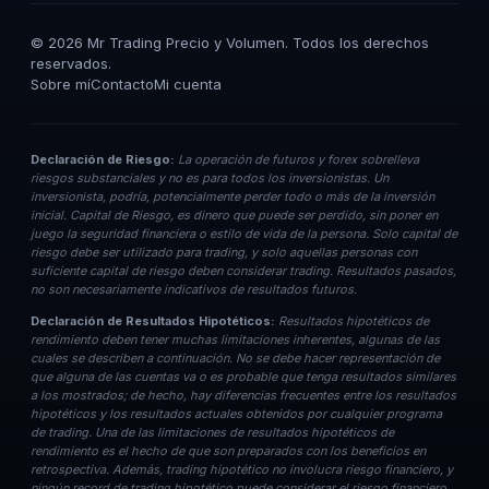
©
2026
Mr Trading Precio y Volumen. Todos los derechos
reservados.
Sobre mí
Contacto
Mi cuenta
Declaración de Riesgo:
La operación de futuros y forex sobrelleva
riesgos substanciales y no es para todos los inversionistas. Un
inversionista, podría, potencialmente perder todo o más de la inversión
inicial. Capital de Riesgo, es dinero que puede ser perdido, sin poner en
juego la seguridad financiera o estilo de vida de la persona. Solo capital de
riesgo debe ser utilizado para trading, y solo aquellas personas con
suficiente capital de riesgo deben considerar trading. Resultados pasados,
no son necesariamente indicativos de resultados futuros.
Declaración de Resultados Hipotéticos:
Resultados hipotéticos de
rendimiento deben tener muchas limitaciones inherentes, algunas de las
cuales se describen a continuación. No se debe hacer representación de
que alguna de las cuentas va o es probable que tenga resultados similares
a los mostrados; de hecho, hay diferencias frecuentes entre los resultados
hipotéticos y los resultados actuales obtenidos por cualquier programa
de trading. Una de las limitaciones de resultados hipotéticos de
rendimiento es el hecho de que son preparados con los beneficios en
retrospectiva. Además, trading hipotético no involucra riesgo financiero, y
ningún record de trading hipotético puede considerar el riesgo financiero